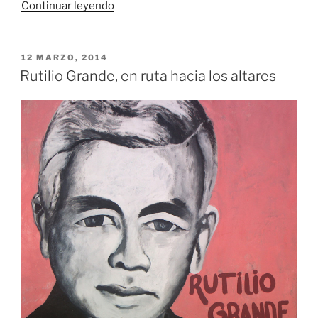
«Una
Continuar leyendo
voz
no
callará,
PUBLICADO
12 MARZO, 2014
EL
mientras
Rutilio Grande, en ruta hacia los altares
diga
la
verdad»