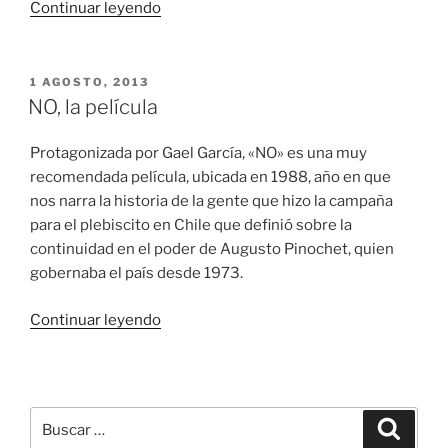
«Rutilio
Continuar leyendo
Grande,
en
ruta
PUBLICADO
1 AGOSTO, 2013
EL
hacia
NO, la película
los
altares»
Protagonizada por Gael García, «NO» es una muy
recomendada película, ubicada en 1988, año en que
nos narra la historia de la gente que hizo la campaña
para el plebiscito en Chile que definió sobre la
continuidad en el poder de Augusto Pinochet, quien
gobernaba el país desde 1973.
«NO,
Continuar leyendo
la
película»
Buscar
Buscar
por: